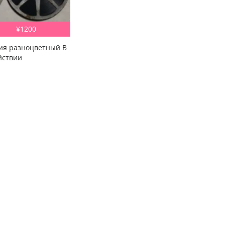
¥1200
ия разноцветный В
йствии