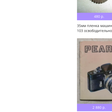
480 р.
35мм пленка машин
103 освободительн
31 зубов
2 880 р.