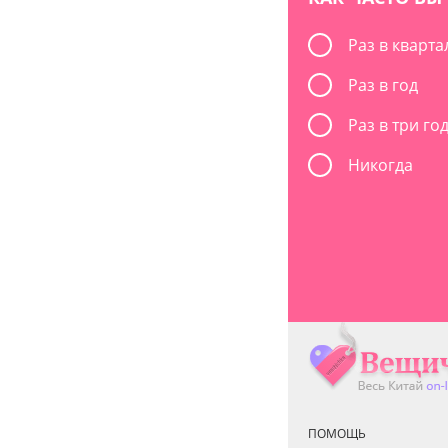
Раз в кварта
Раз в год
Раз в три го
Никогда
ПОМОЩЬ