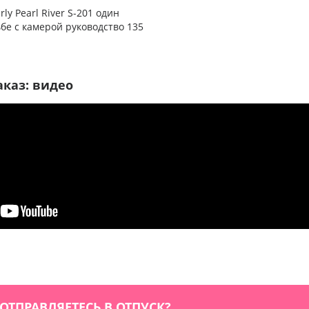
ly Pearl River S-201 один
бе с камерой руководство 135
ная ностальгия камеры
аказ: видео
 ОТПРАВЛЯЕТЕСЬ В ОТПУСК?