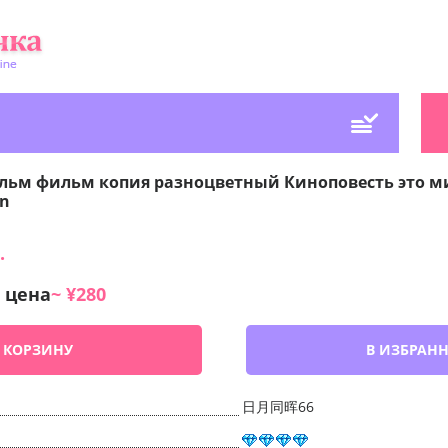
ьм фильм копия разноцветный Киноповесть это ми
an
.
 цена
~ ¥280
 КОРЗИНУ
В ИЗБРАН
日月同晖66