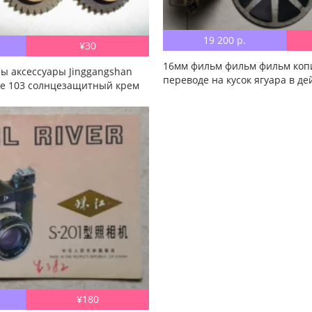
19 200 р.
¥30
16мм фильм фильм фильм коп
ы аксессуары Jinggangshan
переводе на кусок ягуара в де
ое 103 солнцезащитный крем
¥180