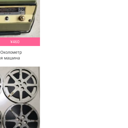
¥460
 Околометр
ая машина