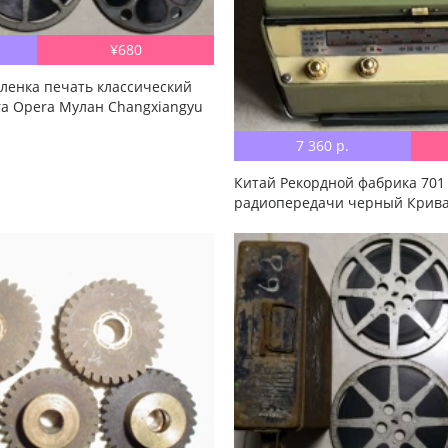
¥680
ленка печать классический
a Opera Мулан Changxiangyu
7 360 р.
Китай Рекордной фабрика 701
радиопередачи черный Крив