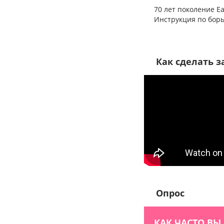
70 лет поколение Ear
Инструкция по борь
фильма один Обрат
Как сделать з
Опрос
КАК ЧАСТО ВЫ