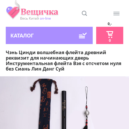
0,-
КАТАЛОГ
0
Чэнь Цинди волшебная флейта древний
реквизит для начинающих дверь
Инструментальная флейта Вэя с отсчетом нуля
без Сиань Лин Данг Суй