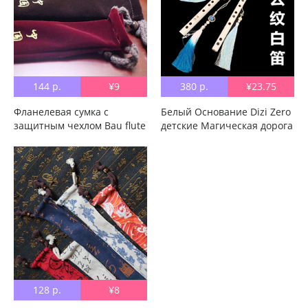
использоваться для
защиты флейты.
144 р.
¥9
380 р.
¥23.75
Фланелевая сумка с
Белый Основание Dizi Zero
защитным чехлом Bau flute
детские Магическая дорога
protection утепленный
Древняя резьба по ветру
Музыкальный инструмент
слово Флейта для
пылезащитный чехол
начинающих Gu Yun Suizi
тканевый мешок
cos шоу реквизита
бамбуковая флейта
отверстие флейта сумка
Nanxiao
128 р.
¥8