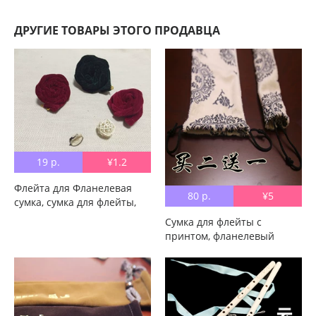
ДРУГИЕ ТОВАРЫ ЭТОГО ПРОДАВЦА
19 р.
¥1.2
Флейта для Фланелевая
80 р.
¥5
сумка, сумка для флейты,
крышка для флейты, сумка
Сумка для флейты с
для защиты сумки Xiao,
принтом, фланелевый
прямые продажи с
чехол для флейты с
фабрики, выгодно большие
большой головкой Nanxiao
широкая мягкий
утепленный Две секции
старинного стиля могут