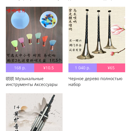
Drop B. красный белый
Счастливое изобилие
168 р.
¥10.5
1 040 р.
¥65
唢唢 Музыкальные
Черное дерево полностью
инструменты Аксессуары
набор
Пластик бесплатно 唢 唢 呐
высококачественный
片 высокая класс ручная
альдульта детские Новичок
работа Большой среднего
дверь Маленькая чистая
размера
меди красный белый
профессиональный
Счастливый рог
Sentinel