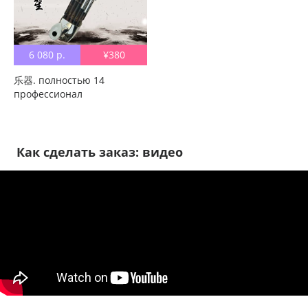
6 080 р.
¥380
乐器. полностью 14
профессионал
высококачественный
детские Новичок Хэнань
Хэнань Драма Тонгрен
Медный капюшон
Как сделать заказ: видео