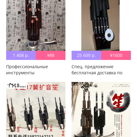
1 408 р.
¥88
25 600 р.
¥1600
Профессиональные
Спец. предложение
инструменты
бесплатная доставка по
Пользовательские
китаю Музыкальный
пользовательские фабрики
инструмент Sheng Sheng 14
Direct 17 Reeds корпус
Shengmu Dou Fang Sheng
Скрытая бой бесплатная
Sheng Sheng Shengsheng
доставка по китаю 142124
Shengsheng Yu Opera
спец. предложение
Accompanent Sheng Sheng
бесплатная доставка по
Производитель прямые
китаю
продажи