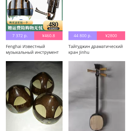
7 372 р.
¥460.8
44 800 р.
¥2800
Fenghai Известный
Тайгуджин драматический
музыкальный инструмент
кран Jinhu
Новичок 14 Reeds Springs,
Функция Фабрика прямой
национальный
продувочный музыкальный
инструмент в подарок
пакет