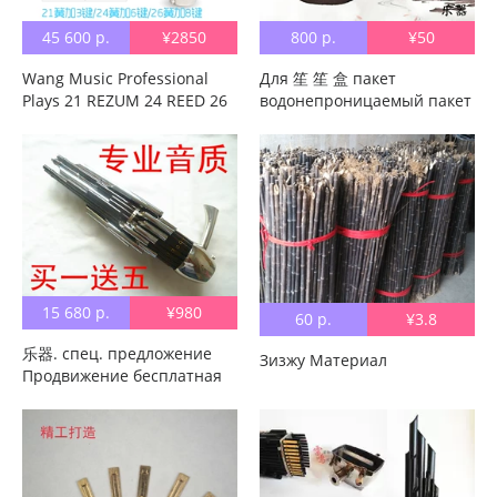
45 600 р.
¥2850
800 р.
¥50
Wang Music Professional
Для 笙 笙 盒 пакет
Plays 21 REZUM 24 REED 26
водонепроницаемый пакет
REED ZIBO HIBO черный
Кожа пакет 房.
Трубка D Отрегулируйте 3
высококачественный 笙.
ключевой 6 ключа 8
пакет Аксессуары могут
клавиша 7
быть сделаны, чтобы
сделать ручку
15 680 р.
¥980
60 р.
¥3.8
乐器. спец. предложение
Зизжу Материал
Продвижение бесплатная
доставка по китаю
Профессиональный аудио
21 тростник с
помимоключением