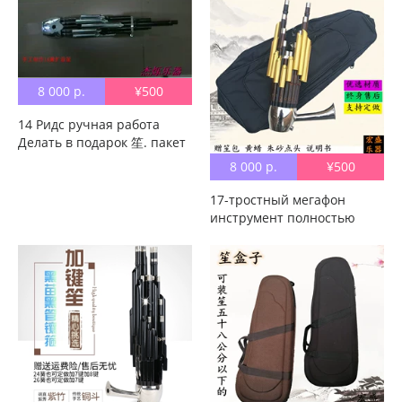
Успокой из музыкального
инструмента Boom Spring
Plus
8 000 р.
¥500
14 Ридс ручная работа
Делать в подарок 笙. пакет
оптовые продажи Цена
8 000 р.
¥500
вызова: 18920311015
17-тростный мегафон
инструмент полностью
Набор профессиональных
игральных гномов Сучжоу
взрослого детские Новичок
дверь Высота