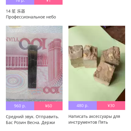
16 р.
¥1
14 笙 乐器
Профессиональное небо
Шаньдун Хэнань Аньхуй
Хэнань Драма 唢 唢 笙 降 E
Drop B в подарок Написать
инструменты
480 р.
¥30
960 р.
¥60
Написать аксессуары для
Средний звук. Отправить.
инструментов Пять
Бас Розин Весна. Держи
тонального камня, для
тростника, высокая Спектр