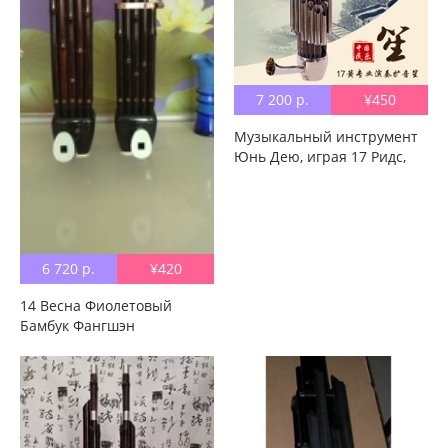
7 200 р.
¥450
Музыкальный инструмент
Юнь Дею, играя 17 Ридс,
звучит пособие по допуску
Laostea 紫 竹 笙 бесплатная
доставка по китаю
6 720 р.
¥420
14 Весна Фиолетовый
Бамбук Фангшэн
Музыкальный инструмент
Профессиональный
спектакль Начинающий
производительность
Студент Студент Прямой
Настройка продаж