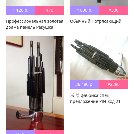
1 120 р.
¥70
4 800 р.
¥300
Профессиональная золотая
Обычный Потрясающий
драма панель Ракушка
36 480 р.
¥2280
乐 器 фабрика спец.
предложение PIN-код 21
эфирной специальности на
Bilo 扩 乌 乌 笙 笙 笙 черный
без Шитье трубки