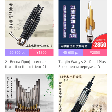
Зеленый камень,
таблица（B4-C3.）
износостойкий, прочный,
водонепроницаемый ,
Анти-ржавчина, нет
зеленых
20 800 р.
¥1300
45 600 р.
¥2850
21 Весна Профессионал
Tianjin Wang's 21-Reed Plus
Шэн Шэн Шенг Шенг 21
3-ключевая передача D
Весна Профессиональная
Передача в ведро
Апинет Шэн Шэн Шэн
музыкальный инструмент
Нация играет на
Zizhu белый Жареный
музыкальном инструменте
медный мегафон фауна
для