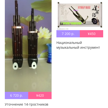
начинающие в подарок 笙
配 配 笙 пакет
Профессиональный ремень
7 200 р.
¥450
Национальный
музыкальный инструмент
Фабрика Прямой 17 Ридс
новый магазин спец.
предложение Продвижение
14 21 24 26 бесплатная
доставка по китаю
6 720 р.
¥420
Уточнение 14-тростников