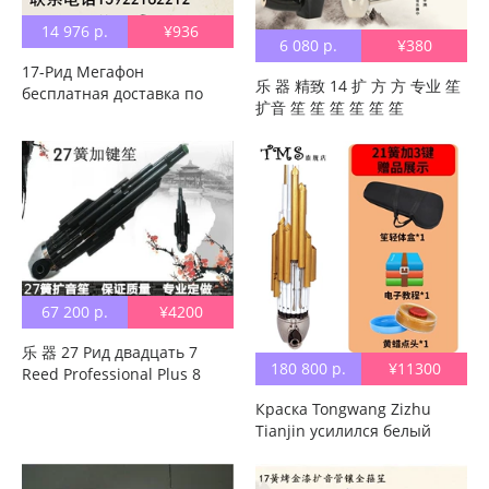
14 976 р.
¥936
6 080 р.
¥380
17-Рид Мегафон
乐 器 精致 14 扩 方 ​​方 专业 笙
бесплатная доставка по
扩音 笙 笙 笙 笙 笙 笙
китаю в подарок Кран
пакет
67 200 р.
¥4200
乐 器 27 Рид двадцать 7
180 800 р.
¥11300
Reed Professional Plus 8
ключей в подарок пароль
Краска Tongwang Zizhu
алюминий Коробка сплава
Tianjin усилился белый
бесплатная доставка по
Борьба с трубкой Фауна
китаю
прибор 3 ключевой D