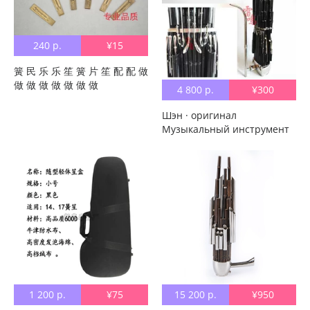
240 р.
¥15
簧 民 乐 乐 笙 簧 片 笙 配 配 做
做 做 做 做 做 做 做
4 800 р.
¥300
Шэн · оригинал
Музыкальный инструмент
Профессионал Тридцать
высокая Звук 加 加 扩 扩 笙
笙 высококачественный
Добавить ключ 36 Spring
Performance Sheng
1 200 р.
¥75
15 200 р.
¥950