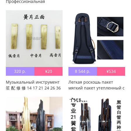
Профессиональная
производительность
использует похвалу
Национального
музыкального инструмента
320 р.
¥20
8 544 р.
¥534
Музыкальный инструмент
Легкая роскошь пакет
笙 配 修 修 14 17 21 24 26 36
мягкий пакет утепленный с
Рид Рид бронза
хлопком 乐器. пакет Като
Двойная версия Шенг
Сумка Шэн Шэн Шэн пакет