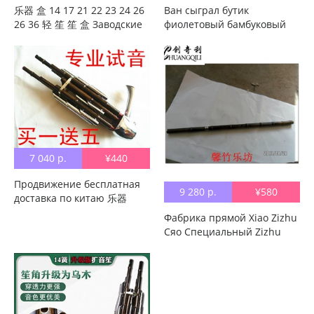
乐器 盒 14 17 21 22 23 24 26
Ван сыграл бутик
26 36 轻 笙 笙 盒 Заводские
фиолетовый бамбуковый
прямые продажи 笙 盒 盒 盒
саженцы 21 Ридс в подарок
盒 盒 盒 пакет
Коробка и аксессуары
фабрики прямые продажи
7 040 р.
¥440
Продвижение бесплатная
9 280 р.
¥580
доставка по китаю 乐器
Профессиональное
Фабрика прямой Xiao Zizhu
качество звука 14 Ридс
Сяо Специальный Zizhu
красный Деревянные
Junction девять подписей
Плоские Благкие
Производительность Сяо
Профессиональные
Гарантийное качество
прослушивания