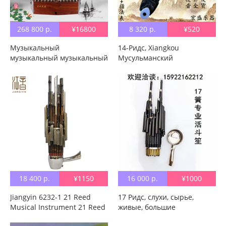
268 800 р.
¥16800
8 320 р.
¥520
Музыкальный
14-Ридс, Xiangkou
музыкальный музыкальный
Мусульманский
инструмент Wang
музыкальный инструмент
профессиональный
Профессиональный
тридцать шесть весенний
взрослый студент, XIU YU,
тональный волейбол
EBAD, Tumble
красный Деревянные ноги
18 400 р.
¥1150
16 000 р.
¥1000
Jiangyin 6232-1 21 Reed
17 Ридс, слухи, сырье,
Musical Instrument 21 Reed
живые, большие
Message в подарок 笙.
музыкальные инструменты,