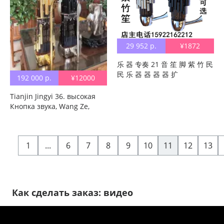
29 952 р.
¥1872
乐 器 专奏 21 音 ​​笙 脚 紫 竹 民
民 乐 器 器 器 器 扩
192 000 р.
¥12000
Tianjin Jingyi 36. высокая
Кнопка звука, Wang Ze,
сделай SF бесплатная
доставка по китаю Solo
Test. детские использовать
1
...
6
7
8
9
10
11
12
13
высокая Тема
Как сделать заказ: видео